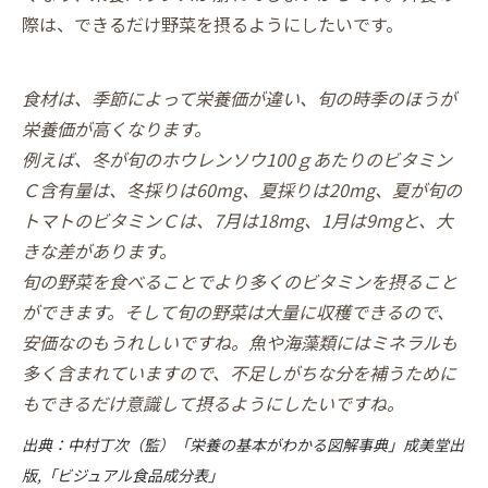
際は、できるだけ野菜を摂るようにしたいです。
食材は、季節によって栄養価が違い、旬の時季のほうが
栄養価が高くなります。
例えば、冬が旬のホウレンソウ100ｇあたりのビタミン
Ｃ含有量は、冬採りは60mg、夏採りは20mg、夏が旬の
トマトのビタミンＣは、7月は18mg、1月は9mgと、大
きな差があります。
旬の野菜を食べることでより多くのビタミンを摂ること
ができます。そして旬の野菜は大量に収穫できるので、
安価なのもうれしいですね。魚や海藻類にはミネラルも
多く含まれていますので、不足しがちな分を補うために
もできるだけ意識して摂るようにしたいですね。
出典：中村丁次（監）「栄養の基本がわかる図解事典」成美堂出
版,「ビジュアル食品成分表」