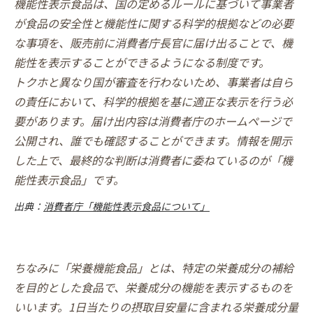
機能性表示食品は、国の定めるルールに基づいて事業者
が食品の安全性と機能性に関する科学的根拠などの必要
な事項を、販売前に消費者庁長官に届け出ることで、機
能性を表示することができるようになる制度です。
トクホと異なり国が審査を行わないため、事業者は自ら
の責任において、科学的根拠を基に適正な表示を行う必
要があります。届け出内容は消費者庁のホームページで
公開され、誰でも確認することができます。情報を開示
した上で、最終的な判断は消費者に委ねているのが「機
能性表示食品」です。
出典：
消費者庁「機能性表示食品について」
ちなみに「栄養機能食品」とは、特定の栄養成分の補給
を目的とした食品で、栄養成分の機能を表示するものを
いいます。1日当たりの摂取目安量に含まれる栄養成分量