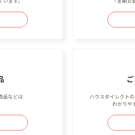
ています。
「定期お
品
ご
商品などは
ハウスダイレクトの
。
わかりや