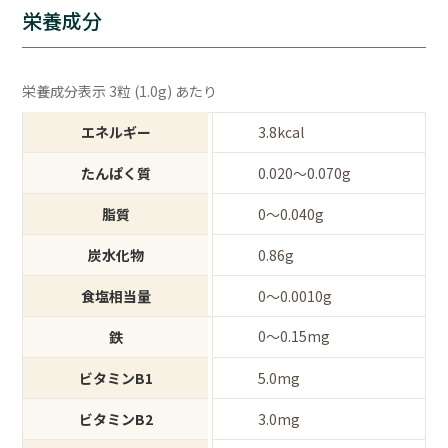
栄養成分
栄養成分表示 3粒 (1.0g) あたり
エネルギー
3.8kcal
たんぱく質
0.020～0.070g
脂質
0～0.040g
炭水化物
0.86g
食塩相当量
0～0.0010g
0～0.15mg
鉄
ビタミンB1
5.0mg
ビタミンB2
3.0mg