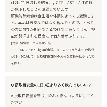
(12週間)摂取した結果、γ-GTP、AST、ALTの値
が低下したことを確認しています。
肝機能酵素値は食生活や体調によっても変動しま
す。本品は医薬品ではなく食品ですので、すべて
の方に機能が期待できるわけではありません。機
能が発揮される程度には個人差があります。
[対象] 健常な日本人男女28名
BMI：24～30kg/m²未満、血中のASTまたはALTの数値
が31～50(U/L)で、試験期間にBMIの大幅な変動が見られた方
を除く。
Q 摂取目安量の1日3粒より多く飲んでもいい？
A 摂取目安量を守り、飲みすぎないようにしてく
ださい。