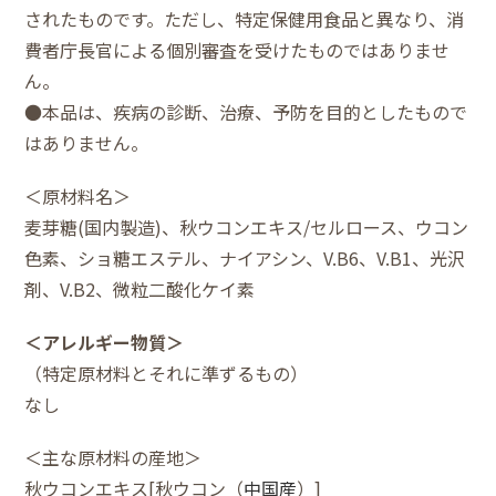
されたものです。ただし、特定保健用食品と異なり、消
費者庁長官による個別審査を受けたものではありませ
ん。
●本品は、疾病の診断、治療、予防を目的としたもので
はありません。
＜原材料名＞
麦芽糖(国内製造)、秋ウコンエキス/セルロース、ウコン
色素、ショ糖エステル、ナイアシン、V.B6、V.B1、光沢
剤、V.B2、微粒二酸化ケイ素
＜アレルギー物質＞
（特定原材料とそれに準ずるもの）
なし
＜主な原材料の産地＞
秋ウコンエキス[秋ウコン（
中国産
）]