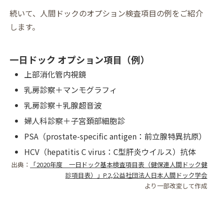
続いて、人間ドックのオプション検査項目の例をご紹介
します。
一日ドック オプション項目（例）
上部消化管内視鏡
乳房診察＋マンモグラフィ
乳房診察＋乳腺超音波
婦人科診察＋子宮頚部細胞診
PSA（prostate-specific antigen：前立腺特異抗原）
HCV（hepatitis C virus：C型肝炎ウイルス）抗体
出典：
「2020年度 一日ドック基本検査項目表（健保連人間ドック健
診項目表）」P.2,公益社団法人日本人間ドック学会
より一部改変して作成