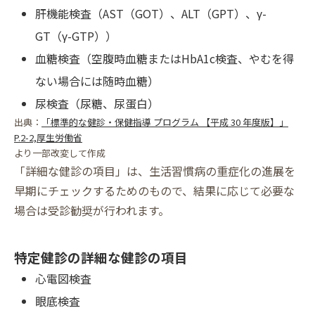
肝機能検査（AST（GOT）、ALT（GPT）、γ-
GT（γ-GTP））
血糖検査（空腹時血糖またはHbA1c検査、やむを得
ない場合には随時血糖）
尿検査（尿糖、尿蛋白）
出典：
「標準的な健診・保健指導 プログラム 【平成 30 年度版】」
P.2-2,厚生労働省
より一部改変して作成
「詳細な健診の項目」は、生活習慣病の重症化の進展を
早期にチェックするためのもので、結果に応じて必要な
場合は受診勧奨が行われます。
特定健診の詳細な健診の項目
心電図検査
眼底検査