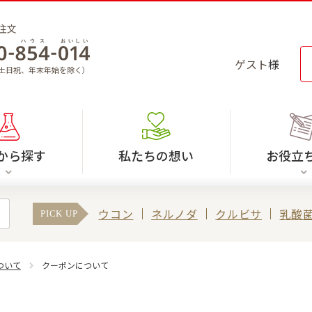
注文
ゲスト
様
30（土日祝、年末年始を除く）
から探す
私たちの想い
お役立
ウコン
ネルノダ
クルビサ
乳酸
PICK UP
ついて
クーポンについて