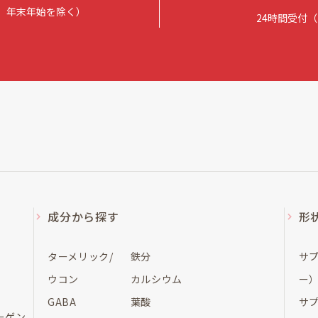
日祝、年末年始を除く）
24時間受付
成分から探す
形
ターメリック/
鉄分
サ
ウコン
カルシウム
ー
GABA
葉酸
サ
ーゲン